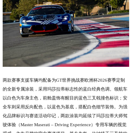
两款赛事支援车辆均配备为GT世界挑战赛欧洲杯2026赛季定制
的全新专属涂装，采用玛莎拉蒂标志性的蓝白经典色调。领航车
以白色为车身主色，前舱盖饰有醒目的蓝色三叉戟撞色标识；安
全车则采用反向配色，以蓝色为基底，搭配白色细节装饰。为强
化品牌标识与赛道活动印记，两款涂装均延续了玛莎拉蒂大师驾
驶体验（Master Maserati – Driving Experience）专用车辆的视觉