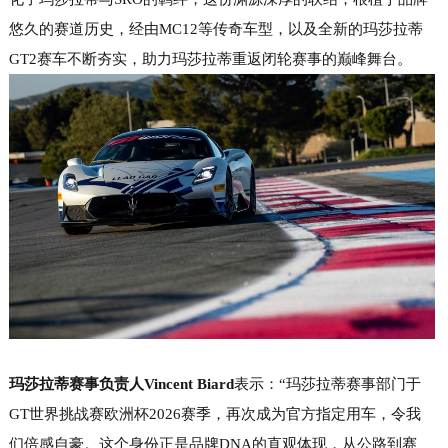
悠久的赛道历史，经由MC12等传奇车型，以及全新的玛莎拉蒂
GT2赛车不断夯实，助力玛莎拉蒂重返闭轮赛事的巅峰舞台。
玛莎拉蒂赛事负责人
Vincent Biard
表示：“玛莎拉蒂赛事部门于
GT世界挑战赛欧洲杯2026赛季，再次成为官方指定用车，令我
们倍感自豪。这个身份正是品牌DNA的直观体现，从公路到赛