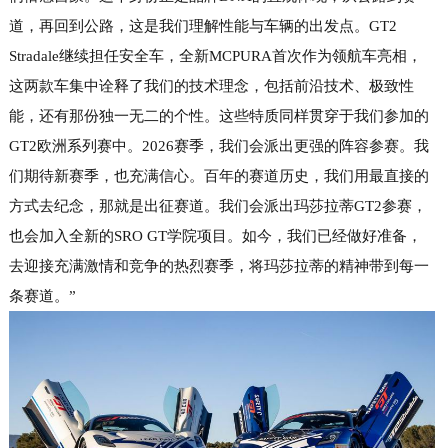
道，再回到公路，这是我们理解性能与车辆的出发点。GT2
Stradale继续担任安全车，全新MCPURA首次作为领航车亮相，
这两款车集中诠释了我们的技术理念，包括前沿技术、极致性
能，还有那份独一无二的个性。这些特质同样贯穿于我们参加的
GT2欧洲系列赛中。2026赛季，我们会派出更强的阵容参赛。我
们期待新赛季，也充满信心。百年的赛道历史，我们用最直接的
方式去纪念，那就是出征赛道。我们会派出玛莎拉蒂GT2参赛，
也会加入全新的SRO GT学院项目。如今，我们已经做好准备，
去迎接充满激情和竞争的热烈赛季，将玛莎拉蒂的精神带到每一
条赛道。”