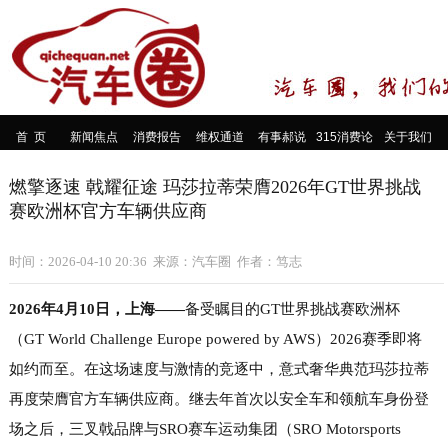
首 页
新闻焦点
消费报告
维权通道
有事郝说
315消费论
关于我们
坛
燃擎逐速 戟耀征途 玛莎拉蒂荣膺2026年GT世界挑战
赛欧洲杯官方车辆供应商
时间：2026-04-10 20:36 来源：汽车圈 作者：笃志
2026
年
4
月
10
日，上海
——
备受瞩目的GT世界挑战赛欧洲杯
（GT World Challenge Europe powered by AWS）2026赛季即将
如约而至。在这场速度与激情的竞逐中，意式奢华典范玛莎拉蒂
再度荣膺官方车辆供应商。继去年首次以安全车和领航车身份登
场之后，三叉戟品牌与SRO赛车运动集团（SRO Motorsports